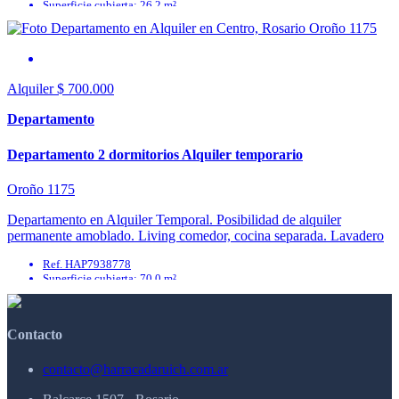
Superficie cubierta: 26.2 m²
Ambientes: 0
Superficie semicubierta: 0.0 m²
Total construido: 0.0 m²
Dormitorios: 0
Alquiler
$ 700.000
Departamento
Departamento 2 dormitorios Alquiler temporario
Oroño 1175
Departamento en Alquiler Temporal. Posibilidad de alquiler
permanente amoblado. Living comedor, cocina separada. Lavadero
separado. 2 dormitorios y 1 baño. Ubicado en pleno centro y ...
Ref. HAP7938778
Superficie cubierta: 70.0 m²
Ambientes: 4
Superficie semicubierta: 0.0 m²
Total construido: 0.0 m²
Contacto
Dormitorios: 2
contacto@harracadaruich.com.ar